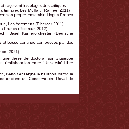
 reçoivent les éloges des critiques :
rtini avec Les Muffatti (Ramée, 2011)
vec son propre ensemble Lingua Franca
brun, Les Agremens (Ricercar 2011)
a Franca (Ricercar, 2012)
ach, Basel Kamerorchester (Deutsche
is et basse continue composées par des
mée, 2021).
s une thèse de doctorat sur Giuseppe
t (collaboration entre l’Université Libre
.
on, Benoît enseigne le hautbois baroque
tyles anciens au Conservatoire Royal de