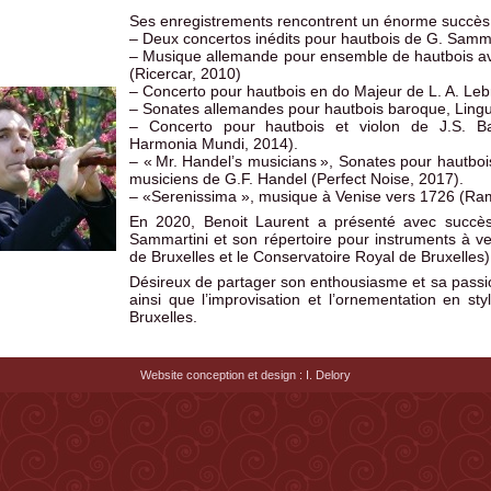
Ses enregistrements rencontrent un énorme succès et
– Deux concertos inédits pour hautbois de G. Samma
– Musique allemande pour ensemble de hautbois a
(Ricercar, 2010)
– Concerto pour hautbois en do Majeur de L. A. Le
– Sonates allemandes pour hautbois baroque, Lingu
– Concerto pour hautbois et violon de J.S. B
Harmonia Mundi, 2014).
– « Mr. Handel’s musicians », Sonates pour hautbo
musiciens de G.F. Handel (Perfect Noise, 2017).
– «Serenissima », musique à Venise vers 1726 (Ra
En 2020, Benoit Laurent a présenté avec succè
Sammartini et son répertoire pour instruments à ven
de Bruxelles et le Conservatoire Royal de Bruxelles)
Désireux de partager son enthousiasme et sa passi
ainsi que l’improvisation et l’ornementation en s
Bruxelles.
Website conception et design : I. Delory