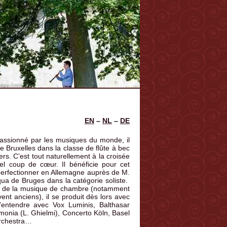
EN
–
NL
–
DE
assionné par les musiques du monde, il
 Bruxelles dans la classe de flûte à bec
rs. C’est tout naturellement à la croisée
el coup de cœur. Il bénéficie pour cet
 perfectionner en Allemagne auprès de M.
ua de Bruges dans la catégorie soliste.
que de la musique de chambre (notamment
nt anciens), il se produit dès lors avec
’entendre avec Vox Luminis, Balthasar
monia (L. Ghielmi), Concerto Köln, Basel
Orchestra…