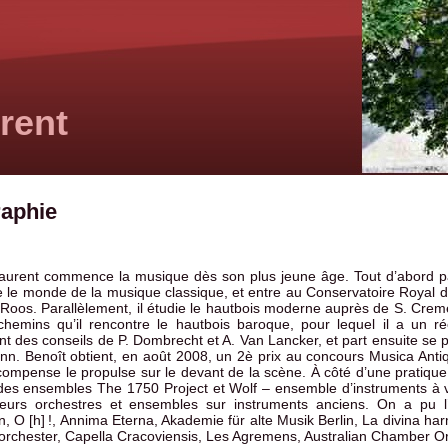
rent
raphie
aurent commence la musique dès son plus jeune âge. Tout d’abord p
 le monde de la musique classique, et entre au Conservatoire Royal de
 Roos. Parallèlement, il étudie le hautbois moderne auprès de S. Creme
hemins qu’il rencontre le hautbois baroque, pour lequel il a un ré
nt des conseils de P. Dombrecht et A. Van Lancker, et part ensuite se
n. Benoît obtient, en août 2008, un 2è prix au concours Musica Antiq
compense le propulse sur le devant de la scène. À côté d’une prati
des ensembles The 1750 Project et Wolf – ensemble d’instruments à ve
leurs orchestres et ensembles sur instruments anciens. On a pu l
 O [h] !, Annima Eterna, Akademie für alte Musik Berlin, La divina har
chester, Capella Cracoviensis, Les Agremens, Australian Chamber 