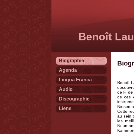
Benoît Lau
Biographie
Biog
Agenda
Lingua Franca
Benoît L
découvre
Audio
de F. de
de ces c
Discographie
instrume
Nieseman
Liens
Cette ré
au sein 
les meil
Neumann,
Kammeror