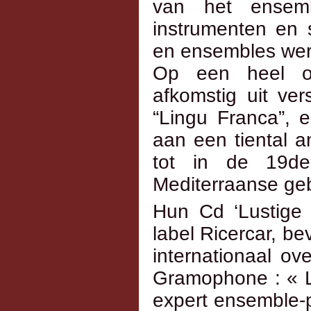
van het ensembl
instrumenten en 
en ensembles wer
Op een heel or
afkomstig uit ver
“Lingu Franca”, 
aan een tiental 
tot in de 19d
Mediterraanse ge
Hun Cd ‘Lustige 
label Ricercar, b
internationaal ov
Gramophone : « L
expert ensemble-pl