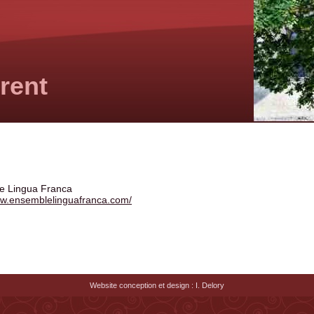
rent
e Lingua Franca
ww.ensemblelinguafranca.com/
Website conception et design : I. Delory