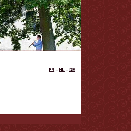
FR
–
NL
–
DE