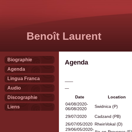
Benoît Laurent
Biographie
Agenda
Agenda
Lingua Franca
——
Audio
—
Date
Location
Discographie
04/08/2020-
Swidnica (P)
Liens
06/08/2020
29/07/2020
Cadzand (PB)
26/07/05/2020
RheinVokal (D)
29/06/05/2020-
Aix-en-Provence (F