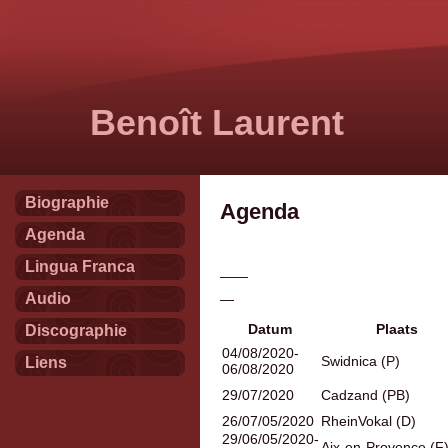
Benoît Laurent
Biographie
Agenda
Agenda
Lingua Franca
——
Audio
—
Datum
Plaats
Discographie
04/08/2020-
Swidnica (P)
Liens
06/08/2020
29/07/2020
Cadzand (PB)
26/07/05/2020
RheinVokal (D)
29/06/05/2020-
Aix-en-Provence (F