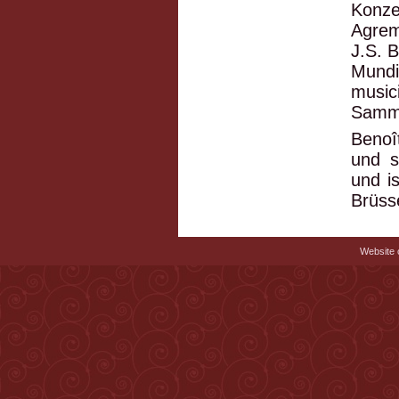
Konze
Agrem
J.S. 
Mundi
music
Samma
Benoî
und s
und i
Brüss
Website c