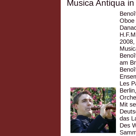
Musica Antiqua in
Benoî
Oboe 
Danac
H.F.M
2008,
Music
Benoît
am Br
Benoî
Ensem
Les P
Berli
Orch
Mit s
Deuts
das L
Des W
Samma