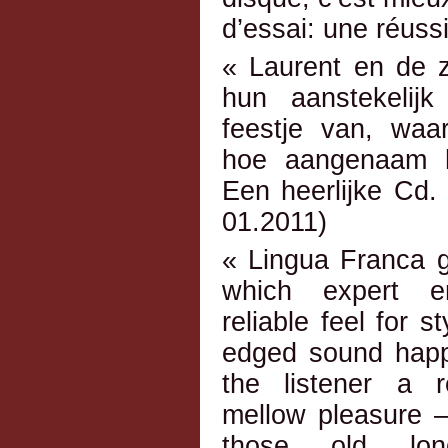
d’essai: une réussi
« Laurent en de 
hun aanstekelij
feestje van, waa
hoe aangenaam h
Een heerlijke Cd.
01.2011)
« Lingua Franca g
which expert en
reliable feel for s
edged sound happi
the listener a r
mellow pleasure –
those old lon