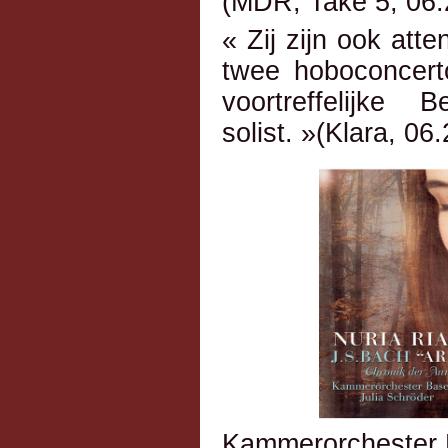
(MDR, Take 5, 06.
« Zij zijn ook atte
twee hoboconcert
voortreffelijke 
solist. »(Klara, 06
Kammerorchester B